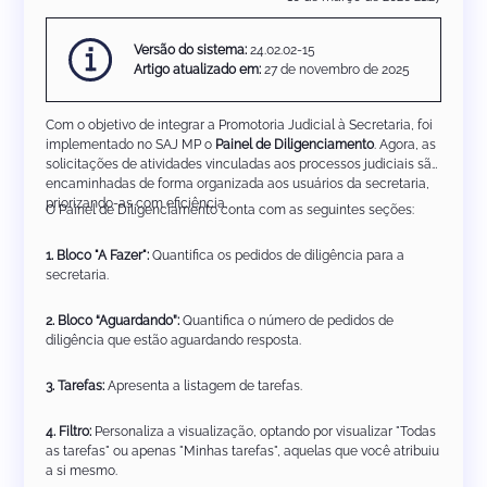
Versão do sistema:
24.02.02-15
Artigo atualizado em:
27 de novembro de 2025
Com o objetivo de integrar a Promotoria Judicial à Secretaria, foi
implementado no SAJ MP o
Painel de Diligenciamento
. Agora, as
solicitações de atividades vinculadas aos processos judiciais são
encaminhadas de forma organizada aos usuários da secretaria,
priorizando-as com eficiência.
O Painel de Diligenciamento conta com as seguintes seções:
1. Bloco "A Fazer":
Quantifica os pedidos de diligência para a
secretaria.
2. Bloco “Aguardando”:
Quantifica o número de pedidos de
diligência que estão aguardando resposta.
3. Tarefas:
Apresenta a listagem de tarefas.
4. Filtro:
Personaliza a visualização, optando por visualizar "Todas
as tarefas" ou apenas "Minhas tarefas", aquelas que você atribuiu
a si mesmo.