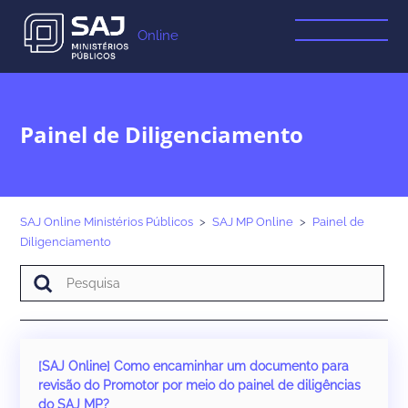
Online
Painel de Diligenciamento
SAJ Online Ministérios Públicos
SAJ MP Online
Painel de
Diligenciamento
[SAJ Online] Como encaminhar um documento para
revisão do Promotor por meio do painel de diligências
do SAJ MP?