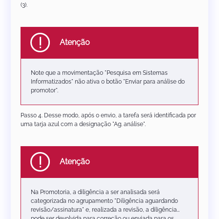
(3).
Atenção
Note que a movimentação "Pesquisa em Sistemas
Informatizados" não ativa o botão "Enviar para análise do
promotor".
Passo 4. Desse modo, após o envio, a tarefa será identificada por
uma tarja azul com a designação "Ag. análise".
Atenção
Na Promotoria, a diligência a ser analisada será
categorizada no agrupamento "Diligência aguardando
revisão/assinatura" e, realizada a revisão, a diligência
pode ser devolvida para correção ou enviada para os