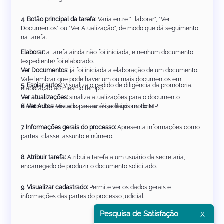
4. Botão principal da tarefa:
Varia entre "Elaborar", "Ver
Documentos" ou "Ver Atualização", de modo que dá seguimento
na tarefa.
Elaborar:
a tarefa ainda não foi iniciada, e nenhum documento
(expediente) foi elaborado.
Ver Documentos:
já foi iniciada a elaboração de um documento.
Vale lembrar que pode haver um ou mais documentos em
5. Espiar autos:
Visualiza o pedido de diligência da promotoria.
elaboração ao mesmo tempo.
Ver atualizações:
sinaliza atualizações para o documento
elaborado e enviado para análise da promotoria.
6. Ver Autos:
Visualiza os autos judiciais ou do MP.
7. Informações gerais do processo:
Apresenta informações como
partes, classe, assunto e número.
8. Atribuir tarefa:
Atribui a tarefa a um usuário da secretaria,
encarregado de produzir o documento solicitado.
9. Visualizar cadastrado:
Permite ver os dados gerais e
informações das partes do processo judicial.
x
Pesquisa de Satisfação