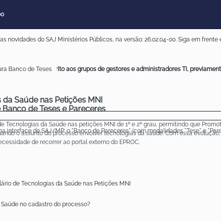
00
s novidades do SAJ Ministérios Públicos, na versão: 26.02.04-00. Siga em frente 
 são de acesso restrito aos grupos de gestores e administradores TI, previamen
ura Banco de Teses
s da Saúde nas Petições MNI
 Banco de Teses e Pareceres
de Tecnologias da Saúde nas petições MNI de 1º e 2º grau, permitindo que Prom
na interface do SAJ/MP: o "Banco de Pareceres" (com modalidades "Tese" e "Pare
uando o assunto do processo envolver tecnologias da saúde. Com essa evolução,
cessidade de recorrer ao portal externo do EPROC.
ário de Tecnologias da Saúde nas Petições MNI
 Saúde no cadastro do processo?