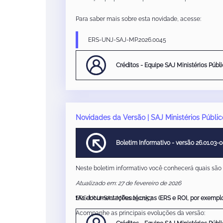
Para saber mais sobre esta novidade, acesse:
ERS-UNJ-SAJ-MP.2026.0045
Créditos - Equipe SAJ Ministérios Públ
Novidades da Versão | SAJ Ministérios Públic
Boletim Informativo - versão 26.01.03-
Neste boletim informativo você conhecerá quais são as
Atualizado em: 27 de fevereiro de 2026
❗As documentações técnicas (ERS e ROI, por exemplo)
ERS-UNJ-SAJ-MP.2025.0157
Acompanhe as principais evoluções da versão: