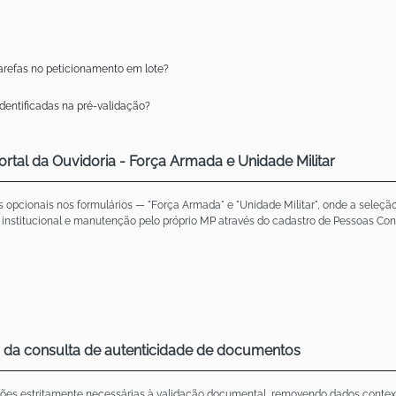
tarefas no peticionamento em lote?
identificadas na pré-validação?
al da Ouvidoria - Força Armada e Unidade Militar
os opcionais nos formulários — "Força Armada" e "Unidade Militar", onde a sel
a institucional e manutenção pelo próprio MP através do cadastro de Pessoas Con
o da consulta de autenticidade de documentos
ações estritamente necessárias à validação documental, removendo dados context