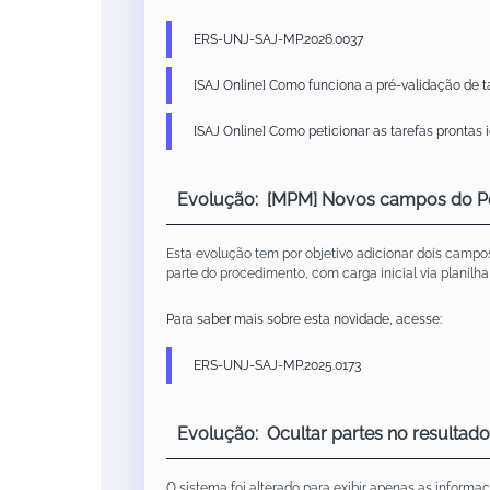
ERS-UNJ-SAJ-MP.2026.0037
[SAJ Online] Como funciona a pré-validação de 
[SAJ Online] Como peticionar as tarefas prontas 
Evolução: [MPM] Novos campos do Port
Esta evolução tem por objetivo adicionar dois camp
parte do procedimento, com carga inicial via planilh
Para saber mais sobre esta novidade, acesse:
ERS-UNJ-SAJ-MP.2025.0173
Evolução: Ocultar partes no resultad
O sistema foi alterado para exibir apenas as inform