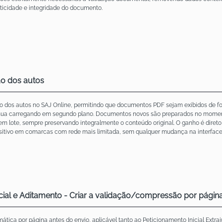
nticidade e integridade do documento.
ão dos autos
 dos autos no SAJ Online, permitindo que documentos PDF sejam exibidos de fo
tinua carregando em segundo plano. Documentos novos são preparados no momen
 lote, sempre preservando integralmente o conteúdo original. O ganho é direto
itivo em comarcas com rede mais limitada, sem qualquer mudança na interface 
icial e Aditamento - Criar a validação/compressão por págin
ica por página antes do envio, aplicável tanto ao Peticionamento Inicial Extraj