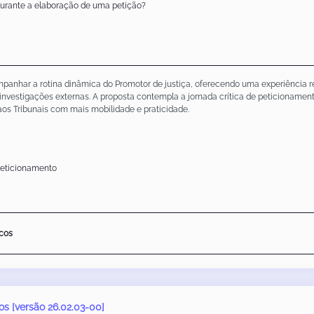
 durante a elaboração de uma petição?
anhar a rotina dinâmica do Promotor de justiça, oferecendo uma experiência res
investigações externas. A proposta contempla a jornada crítica de peticionamento
aos Tribunais com mais mobilidade e praticidade.
Peticionamento
icos
os [versão 26.02.03-00]