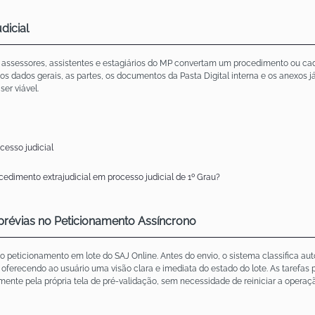
dicial
, assessores, assistentes e estagiários do MP convertam um procedimento ou cadas
 os dados gerais, as partes, os documentos da Pasta Digital interna e os anexos 
er viável.
esso judicial
edimento extrajudicial em processo judicial de 1º Grau?
prévias no Peticionamento Assíncrono
o peticionamento em lote do SAJ Online. Antes do envio, o sistema classifica a
ferecendo ao usuário uma visão clara e imediata do estado do lote. As tarefas
mente pela própria tela de pré-validação, sem necessidade de reiniciar a operaç