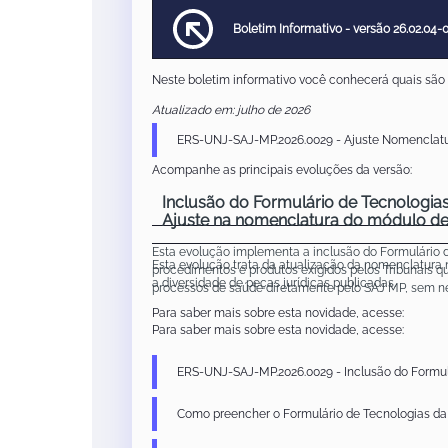
Boletim Informativo - versão 26.02.04-
Neste boletim informativo você conhecerá quais são a
Atualizado em: julho de 2026
❗As documentações técnicas (ERS e ROI, por exemplo)
ERS-UNJ-SAJ-MP.2026.0029 - Ajuste Nomenclat
Acompanhe as principais evoluções da versão:
Inclusão do Formulário de Tecnologia
Ajuste na nomenclatura do módulo de
Esta evolução implementa a inclusão do Formulário 
Esta evolução trata da atualização da nomenclatura 
procedimentos e produtos exigidos pelos Tribunais q
a diversidade de peças jurídicas publicadas.
processos de saúde diretamente pelo SAJ MP, sem ne
Para saber mais sobre esta novidade, acesse:
Para saber mais sobre esta novidade, acesse:
ERS-UNJ-SAJ-MP.2026.0029 - Inclusão do Formul
Como preencher o Formulário de Tecnologias da