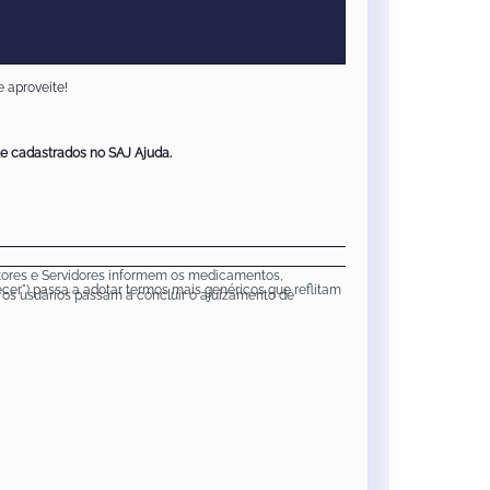
e aproveite!
te cadastrados no SAJ Ajuda.
otores e Servidores informem os medicamentos,
cer") passa a adotar termos mais genéricos que reflitam
 os usuários passam a concluir o ajuizamento de