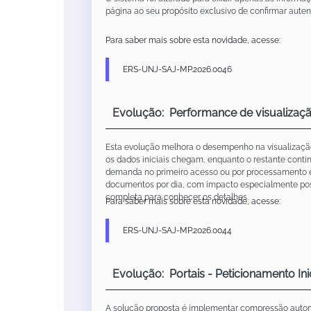
página ao seu propósito exclusivo de confirmar aute
Para saber mais sobre esta novidade, acesse:
ERS-UNJ-SAJ-MP.2026.0046
Evolução: Performance de visualizaç
Esta evolução melhora o desempenho na visualização
os dados iniciais chegam, enquanto o restante con
demanda no primeiro acesso ou por processamento em
documentos por dia, com impacto especialmente pos
completa para conhecer os detalhes.
Para saber mais sobre esta novidade, acesse:
ERS-UNJ-SAJ-MP.2026.0044
Evolução: Portais - Peticionamento In
A solução proposta é implementar compressão automát