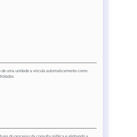
eção de uma unidade a vincula automaticamente como
troladas.
uais do processo da consulta pública e alinhando a