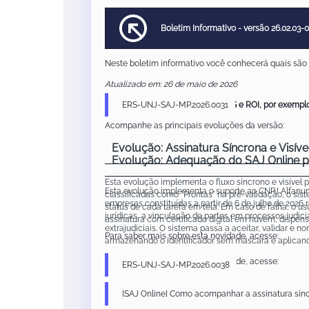
Boletim Informativo - versão 26.02.03-
Neste boletim informativo você conhecerá quais são a
Atualizado em: 26 de maio de 2026
❗As documentações técnicas (ERS e ROI, por exemplo)
ERS-UNJ-SAJ-MP.2026.0031
Acompanhe as principais evoluções da versão:
Evolução: Assinatura Síncrona e Visív
Evolução: Adequação do SAJ Online p
Esta evolução implementa o fluxo síncrono e visível p
Esta evolução implementa o suporte ao CNPJ Alfanum
classificadas como "Prontas" na pré-validação, o sis
empresas constituídas a partir de 6 de julho de 202
status de cada tarefa em tela. Em caso de falha, o us
jurídicas, a vinculação de partes em processos judic
assinatura com certificado digital em nuvem, dispens
extrajudiciais. O sistema passa a aceitar, validar 
Para saber mais sobre esta novidade, acesse:
armazenando o identificador sem máscara e aplicand
Para saber mais sobre esta novidade, acesse:
ERS-UNJ-SAJ-MP.2026.0038
[SAJ Online] Como acompanhar a assinatura sín