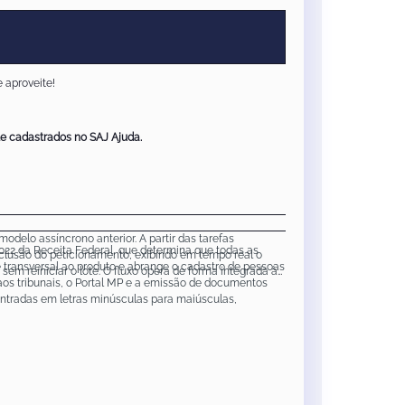
 aproveite!
te cadastrados no SAJ Ajuda.
odelo assíncrono anterior. A partir das tarefas
22 da Receita Federal, que determina que todas as
onclusão do peticionamento, exibindo em tempo real o
 transversal ao produto e abrange o cadastro de pessoas
sem reiniciar o lote. O fluxo opera de forma integrada à
 aos tribunais, o Portal MP e a emissão de documentos
entradas em letras minúsculas para maiúsculas,