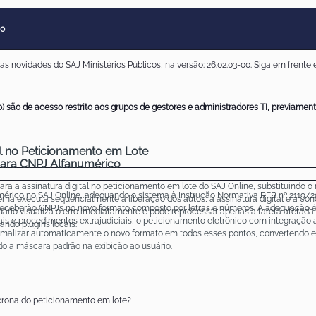
00
s novidades do SAJ Ministérios Públicos, na versão: 26.02.03-00. Siga em frente e
 são de acesso restrito aos grupos de gestores e administradores TI, previamen
el no Peticionamento em Lote
ara CNPJ Alfanumérico
ara a assinatura digital no peticionamento em lote do SAJ Online, substituindo o m
érico no SAJ Online, adequando o sistema à Instrução Normativa RFB nº 2119/20
tema executa sequencialmente a liberação dos autos, a assinatura digital e a c
6 receberão CNPJs no novo formato composto por letras e números. A adequação é
uário visualiza o erro imediatamente e pode reprocessar apenas a tarefa afetada, 
iais e procedimentos extrajudiciais, o peticionamento eletrônico com integração
ando plugins locais.
e normalizar automaticamente o novo formato em todos esses pontos, convertendo 
o a máscara padrão na exibição ao usuário.
crona do peticionamento em lote?