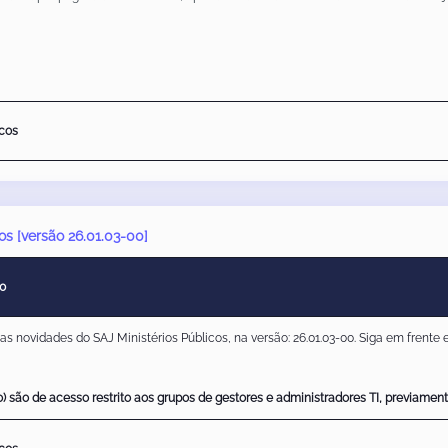
icos
os [versão 26.01.03-00]
00
 novidades do SAJ Ministérios Públicos, na versão: 26.01.03-00. Siga em frente e
 são de acesso restrito aos grupos de gestores e administradores TI, previamen